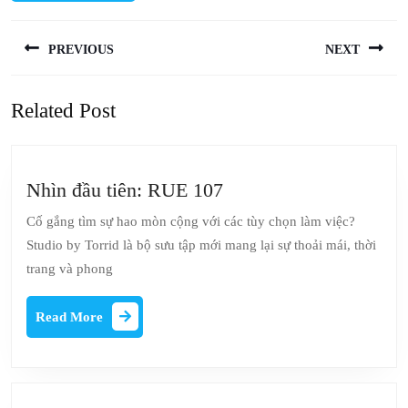
Post
PREVIOUS
NEXT
navigation
Previous
Next
Related Post
post:
post:
Nhìn
Nhìn đầu tiên: RUE 107
đầu
Cố gắng tìm sự hao mòn cộng với các tùy chọn làm việc?
tiên:
Studio by Torrid là bộ sưu tập mới mang lại sự thoải mái, thời
RUE
trang và phong
107
Read
Read More
More