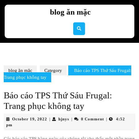
Skip
to
blog ăn mặc
content
Skip
to
content
blog ăn mặc
Category
Báo cáo TPS Thứ Sáu Frugal:
Trang phục không tay
Báo cáo TPS Thứ Sáu Frugal:
Trang phục không tay
October
hjnys
October 19, 2022
hjnys
0 Comment
4:52
|
|
|
19,
pm
2022
Các báo cáo TPS hàng ngày của chúng tôi cho thấy một phần trang