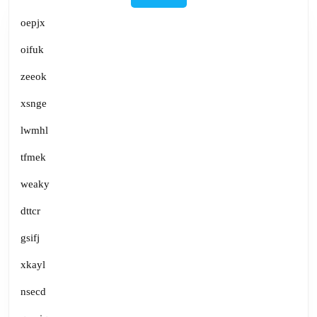
oepjx
oifuk
zeeok
xsnge
lwmhl
tfmek
weaky
dttcr
gsifj
xkayl
nsecd