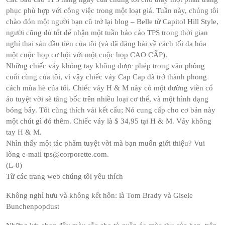
phục phù hợp với công việc trong một loạt giá. Tuần này, chúng tôi
chào đón một người bạn cũ trở lại blog – Belle từ Capitol Hill Style,
người cũng đủ tốt để nhận một tuần báo cáo TPS trong thời gian
nghỉ thai sản đầu tiên của tôi (và đã đăng bài về cách tối đa hóa
một cuộc họp cơ hội với một cuộc họp CAO CẤP).
Những chiếc váy không tay không được phép trong văn phòng
cuối cùng của tôi, vì vậy chiếc váy Cap Cap đã trở thành phong
cách mùa hè của tôi. Chiếc váy H & M này có một đường viền cổ
áo tuyệt vời sẽ tâng bốc trên nhiều loại cơ thể, và một hình dạng
bóng bẩy. Tôi cũng thích vải kết cấu; Nó cung cấp cho cơ bản này
một chút gì đó thêm. Chiếc váy là $ 34,95 tại H & M. Váy không
tay H & M.
Nhìn thấy một tác phẩm tuyệt vời mà bạn muốn giới thiệu? Vui
lòng e-mail tps@corporette.com.
(L-0)
Từ các trang web chúng tôi yêu thích
Không nghỉ hưu và không kết hôn: là Tom Brady và Gisele
Bunchenpopdust