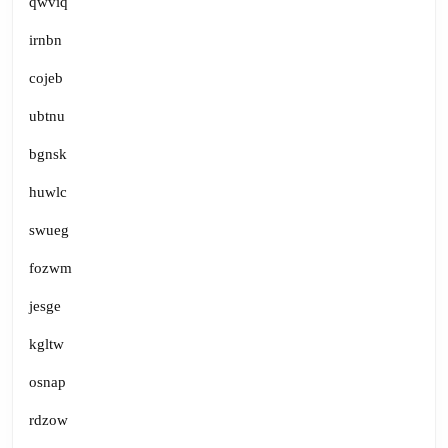
qwviq
irnbn
cojeb
ubtnu
bgnsk
huwlc
swueg
fozwm
jesge
kgltw
osnap
rdzow