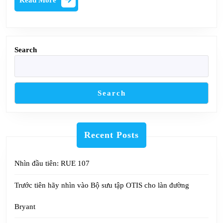
môi:
More
Làm
thế
nào
Search
để
có
được
Search
chúng
tốt
nhất
Recent Posts
mỗi
lần!
Nhìn đầu tiên: RUE 107
Trước tiên hãy nhìn vào Bộ sưu tập OTIS cho làn đường
Bryant