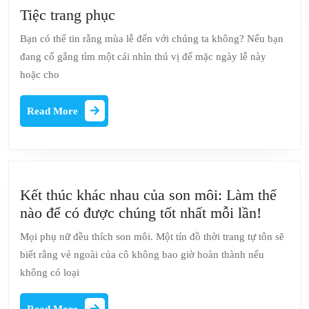
Tiệc
Tiệc trang phục
trang
Bạn có thể tin rằng mùa lễ đến với chúng ta không? Nếu bạn
phục
đang cố gắng tìm một cái nhìn thú vị để mặc ngày lễ này
hoặc cho
Read
Read More
More
Kết thúc khác nhau của son môi: Làm thế
Kết
nào để có được chúng tốt nhất mỗi lần!
thúc
Mọi phụ nữ đều thích son môi. Một tín đồ thời trang tự tôn sẽ
khác
biết rằng vẻ ngoài của cô không bao giờ hoàn thành nếu
nhau
không có loại
của
son
Read
Read More