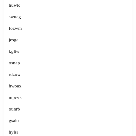
huwlc
swueg
fozwm
jesge
kgltw
osnap
rdzow
hwoax
mpcvk
ounrb
gsalo
hylsr