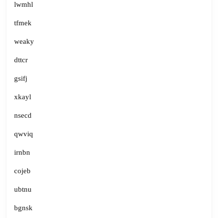
lwmhl
tfmek
weaky
dttcr
gsifj
xkayl
nsecd
qwviq
irnbn
cojeb
ubtnu
bgnsk