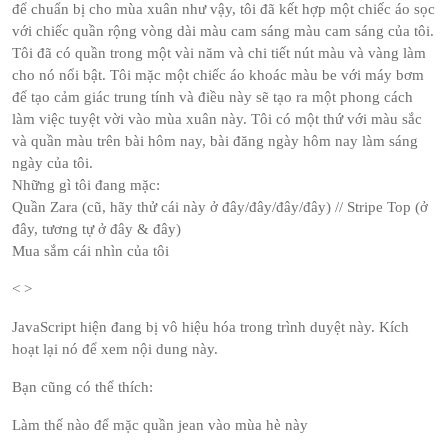
để chuẩn bị cho mùa xuân như vậy, tôi đã kết hợp một chiếc áo sọc
với chiếc quần rộng vòng dài màu cam sáng màu cam sáng của tôi.
Tôi đã có quần trong một vài năm và chi tiết nút màu và vàng làm
cho nó nổi bật. Tôi mặc một chiếc áo khoác màu be với máy bơm
để tạo cảm giác trung tính và điều này sẽ tạo ra một phong cách
làm việc tuyệt vời vào mùa xuân này. Tôi có một thứ với màu sắc
và quần màu trên bài hôm nay, bài đăng ngày hôm nay làm sáng
ngày của tôi.
Những gì tôi đang mặc:
Quần Zara (cũ, hãy thử cái này ở đây/đây/đây/đây) // Stripe Top (ở
đây, tương tự ở đây & đây)
Mua sắm cái nhìn của tôi
< >
JavaScript hiện đang bị vô hiệu hóa trong trình duyệt này. Kích
hoạt lại nó để xem nội dung này.
Bạn cũng có thể thích:
Làm thế nào để mặc quần jean vào mùa hè này