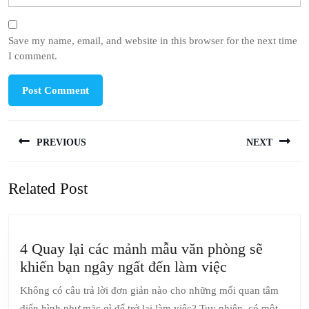
Save my name, email, and website in this browser for the next time
I comment.
Post
PREVIOUS
NEXT
navigation
Previous
Next
Related Post
post:
post:
4 Quay lại các mảnh mẫu văn phòng sẽ
4
khiến bạn ngây ngất đến làm việc
Quay
Không có câu trả lời đơn giản nào cho những mối quan tâm
lại
điển hình như mặc gì để trở lại làm việc? Tuy nhiên, có một