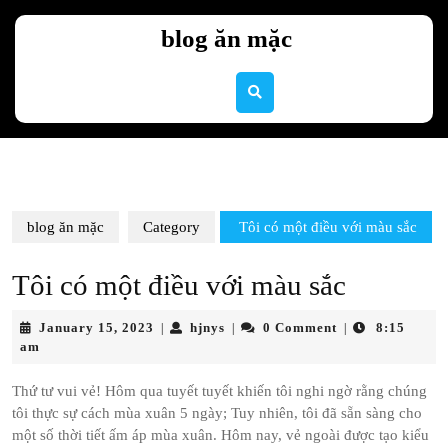
Skip
to
blog ăn mặc
content
Skip
to
content
blog ăn mặc
Category
Tôi có một điều với màu sắc
Tôi có một điều với màu sắc
January
hjnys
January 15, 2023
hjnys
0 Comment
8:15
|
|
|
15,
am
2023
Thứ tư vui vẻ! Hôm qua tuyết tuyết khiến tôi nghi ngờ rằng chúng
tôi thực sự cách mùa xuân 5 ngày; Tuy nhiên, tôi đã sẵn sàng cho
một số thời tiết ấm áp mùa xuân. Hôm nay, vẻ ngoài được tạo kiểu