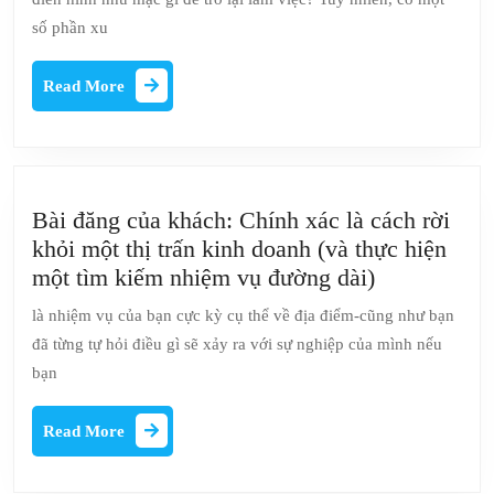
các
số phần xu
mảnh
mẫu
Read
Read More
văn
More
phòng
sẽ
khiến
bạn
Bài đăng của khách: Chính xác là cách rời
ngây
khỏi một thị trấn kinh doanh (và thực hiện
ngất
Bài
một tìm kiếm nhiệm vụ đường dài)
đến
đăng
là nhiệm vụ của bạn cực kỳ cụ thể về địa điểm-cũng như bạn
làm
của
đã từng tự hỏi điều gì sẽ xảy ra với sự nghiệp của mình nếu
việc
khách:
bạn
Chính
xác
Read
Read More
là
More
cách