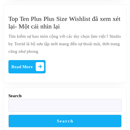
rời
khỏi
một
Top Ten Plus Plus Size Wishlist đã xem xét
thị
Top
lại- Một cái nhìn lại
trấn
Ten
Tìm kiếm sự hao mòn cộng với các tùy chọn làm việc? Studio
kinh
Plus
by Torrid là bộ sưu tập mới mang đến sự thoải mái, thời trang
doanh
Plus
cũng như phong
(và
Size
thực
Wishlist
Read
Read More
hiện
đã
More
một
xem
tìm
xét
kiếm
lại-
Search
nhiệm
Một
vụ
cái
đường
nhìn
Search
dài)
lại