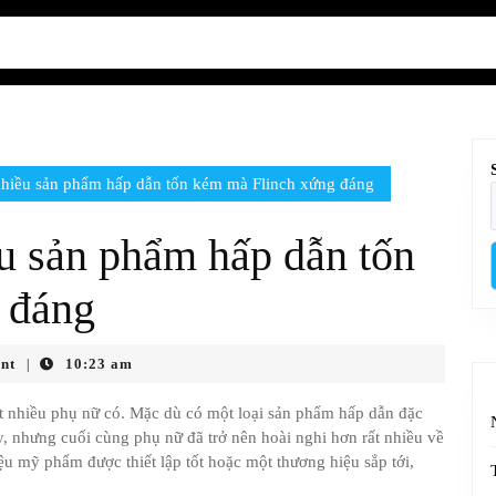
nhiều sản phẩm hấp dẫn tốn kém mà Flinch xứng đáng
ều sản phẩm hấp dẫn tốn
 đáng
nt
10:23 am
|
ất nhiều phụ nữ có. Mặc dù có một loại sản phẩm hấp dẫn đặc
y, nhưng cuối cùng phụ nữ đã trở nên hoài nghi hơn rất nhiều về
ệu mỹ phẩm được thiết lập tốt hoặc một thương hiệu sắp tới,