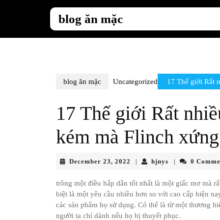
Skip
to
blog ăn mặc
content
Skip
to
content
blog ăn mặc
Uncategorized
17 Thế giới Rất 
17 Thế giới Rất nhi
kém mà Flinch xứng
December
hjnys
December 23, 2022
hjnys
0 Comme
|
|
23,
2022
trông một điều hấp dẫn tốt nhất là một giấc mơ mà r
biệt là một yêu cầu nhiều hơn so với cao cấp hiện na
các sản phẩm họ sử dụng. Có thể là từ một thương hi
người ta chỉ dành nếu họ bị thuyết phục.