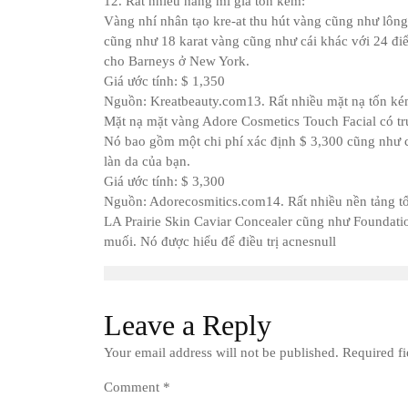
12. Rất nhiều hàng mi giả tốn kém:
Vàng nhí nhân tạo kre-at thu hút vàng cũng như lôn
cũng như 18 karat vàng cũng như cái khác với 24 đi
cho Barneys ở New York.
Giá ước tính: $ 1,350
Nguồn: Kreatbeauty.com13. Rất nhiều mặt nạ tốn ké
Mặt nạ mặt vàng Adore Cosmetics Touch Facial có trụ s
Nó bao gồm một chi phí xác định $ 3,300 cũng như 
làn da của bạn.
Giá ước tính: $ 3,300
Nguồn: Adorecosmitics.com14. Rất nhiều nền tảng t
LA Prairie Skin Caviar Concealer cũng như Foundatio
muối. Nó được hiểu để điều trị acnesnull
Leave a Reply
Your email address will not be published.
Required f
Comment
*