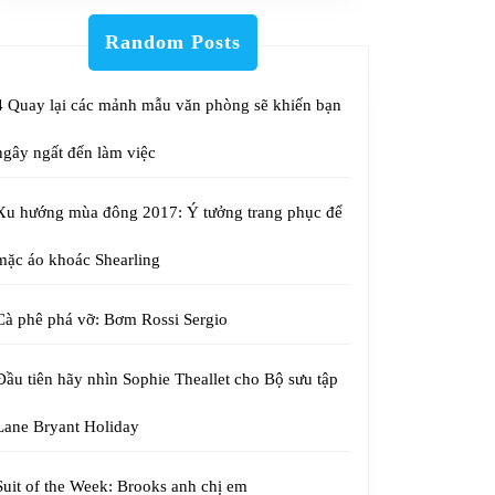
Random Posts
4 Quay lại các mảnh mẫu văn phòng sẽ khiến bạn
ngây ngất đến làm việc
Xu hướng mùa đông 2017: Ý tưởng trang phục để
mặc áo khoác Shearling
Cà phê phá vỡ: Bơm Rossi Sergio
Đầu tiên hãy nhìn Sophie Theallet cho Bộ sưu tập
Lane Bryant Holiday
Suit of the Week: Brooks anh chị em