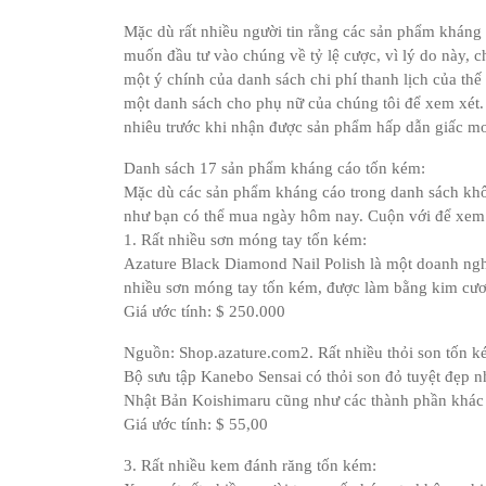
Mặc dù rất nhiều người tin rằng các sản phẩm kháng
muốn đầu tư vào chúng về tỷ lệ cược, vì lý do này, 
một ý chính của danh sách chi phí thanh lịch của thế
một danh sách cho phụ nữ của chúng tôi để xem xét.
nhiêu trước khi nhận được sản phẩm hấp dẫn giấc 
Danh sách 17 sản phẩm kháng cáo tốn kém:
Mặc dù các sản phẩm kháng cáo trong danh sách kh
như bạn có thể mua ngày hôm nay. Cuộn với để xem 1
1. Rất nhiều sơn móng tay tốn kém:
Azature Black Diamond Nail Polish là một doanh nghiệ
nhiều sơn móng tay tốn kém, được làm bằng kim cư
Giá ước tính: $ 250.000
Nguồn: Shop.azature.com2. Rất nhiều thỏi son tốn k
Bộ sưu tập Kanebo Sensai có thỏi son đỏ tuyệt đẹp nh
Nhật Bản Koishimaru cũng như các thành phần khác c
Giá ước tính: $ 55,00
3. Rất nhiều kem đánh răng tốn kém: