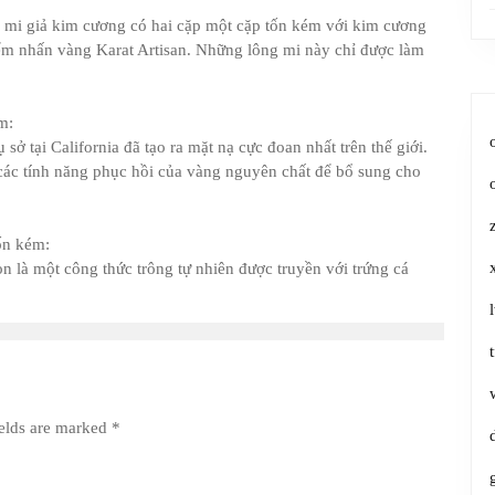
g mi giả kim cương có hai cặp một cặp tốn kém với kim cương
ểm nhấn vàng Karat Artisan. Những lông mi này chỉ được làm
m:
ở tại California đã tạo ra mặt nạ cực đoan nhất trên thế giới.
các tính năng phục hồi của vàng nguyên chất để bổ sung cho
ốn kém:
n là một công thức trông tự nhiên được truyền với trứng cá
ields are marked
*