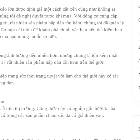
 cáo lớn được định giá một cách cắt xén cũng như không ai
chúng tôi đề nghị duyệt trước khi mua. Với động cơ cung cấp
 giới, rất nhiều sản phẩm hấp dẫn tốn kém, chúng tôi đã quản lý
 Có một cái nhìn để khám phá chính xác bạn nên tiết kiệm bao
mơ mà bạn mong muốn sở hữu.
ông ảnh hưởng đến nhiều hơn, nhưng chúng là tốn kém nhất
7 rất nhiều sản phẩm hấp dẫn tốn kém trên thế giới!
p trang sức thời trang tuyệt vời làm cho thế giới này có rất
ơng đen.
ém:
ất trên thị trường. Công thức này có nguồn gốc từ Silk của
ó trong các sản phẩm chăm sóc da có giá thiên văn.