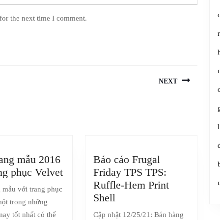
for the next time I comment.
NEXT
Next
post:
rang mẫu 2016
Báo cáo Frugal
Thời
ang phục Velvet
Friday TPS TPS:
trang
Ruffle-Hem Print
g mẫu với trang phục
mẫu
Báo
Shell
ột trong những
2016
cáo
ay tốt nhất có thể
Cập nhật 12/25/21: Bán hàng