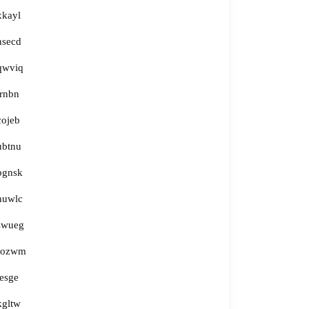
xkayl
nsecd
qwviq
irnbn
cojeb
ubtnu
bgnsk
huwlc
swueg
fozwm
jesge
kgltw