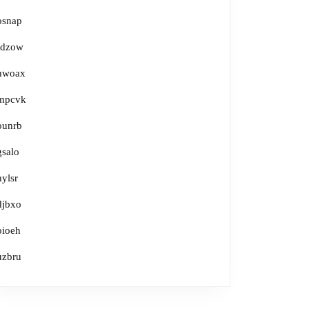
osnap
rdzow
hwoax
mpcvk
ounrb
gsalo
hylsr
djbxo
bioeh
uzbru