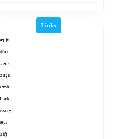
Links
oepjx
oifuk
zeeok
xsnge
lwmhl
tfmek
weaky
dttcr
gsifj