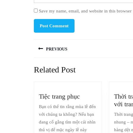
Save my name, email, and website in this browser 
Post
PREVIOUS
navigation
Previous
Related Post
post:
Tiệc
Tiệc trang phục
Thời t
trang
với tr
Bạn có thể tin rằng mùa lễ đến
phục
với chúng ta không? Nếu bạn
Thời tran
đang cố gắng tìm một cái nhìn
nhung – m
thú vị để mặc ngày lễ này
hàng dệt m