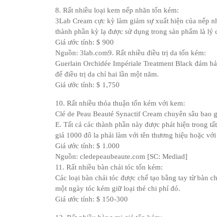
8. Rất nhiều loại kem nếp nhăn tốn kém:
3Lab Cream cực kỳ làm giảm sự xuất hiện của nếp nh
thành phần kỳ lạ được sử dụng trong sản phẩm là lý 
Giá ước tính: $ 900
Nguồn: 3lab.com9. Rất nhiều điều trị da tốn kém:
Guerlain Orchidée Impériale Treatment Black đảm bả
để điều trị da chỉ hai lần một năm.
Giá ước tính: $ 1,750
10. Rất nhiều thỏa thuận tốn kém với kem:
Clé de Peau Beauté Synactif Cream chuyên sâu bao gồ
E. Tất cả các thành phần này được phát hiện trong tấ
giá 1000 đô la phải làm với tên thương hiệu hoặc với 
Giá ước tính: $ 1.000
Nguồn: cledepeaubeaute.com [SC: Mediad]
11. Rất nhiều bàn chải tóc tốn kém:
Các loại bàn chải tóc được chế tạo bằng tay từ bàn 
một ngày tóc kém giữ loại thẻ chi phí đó.
Giá ước tính: $ 150-300