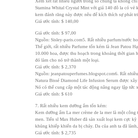
Xem xét rất nhiều người trong số chúng ta không ch
Stamina Whital Crystal Mint với giá 140 đô la có v
kem đánh răng này được nêu để kích thích sự phát tr
Giá ước tính: $ 140,00
Giá ước tính: $ 97,00
Nguồn: Sisley-paris.com5. Rất nhiều parfum/nước ho
Thế giới, rất nhiều Parfume tốn kém là Jean Patou 
10.000 hoa, được thu hoạch trong khoảng thời gian h
đó làm cho nó trở thành một loại.
Giá ước tính: $ 2,370
Nguồn: jeanpatouperfumes.blogspot.com6. Rất nhiều
Natura Bissé Diamond Life Infusion Serum được xây
Nó có thể cung cấp một tác động nâng ngay lập tức 
Giá ước tính: $ 610
7. Rất nhiều kem dưỡng ẩm tốn kém:
Kem dưỡng ẩm La mer crème de la mer là một công th
men. Tiến sĩ Max Huber đã sản xuất loại kem cực kỳ
khủng khiếp khiến da bị cháy. Da của anh ta đã lành
Giá ước tính: $ 2,735